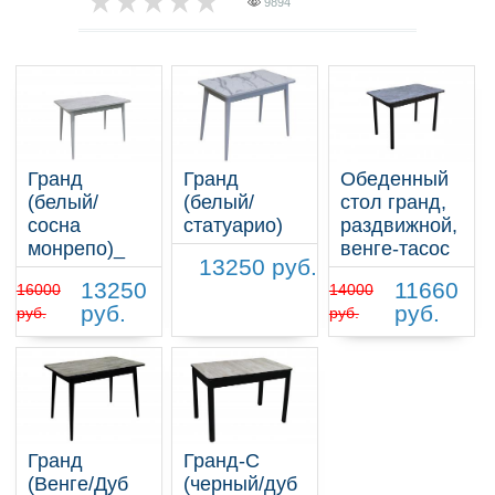
9894
Гранд
Гранд
Обеденный
(белый/
(белый/
стол гранд,
сосна
статуарио)
раздвижной,
монрепо)_
венге-тасос
13250 руб.
13250
11660
16000
14000
руб.
руб.
руб.
руб.
Гранд
Гранд-С
(Венге/Дуб
(черный/дуб