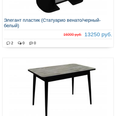
Элегант пластик (Статуарио венато/черный-
белый)
13250 руб.
16000 руб.
2
0
0