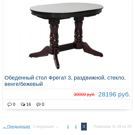
Обеденный стол Фрегат 3, раздвижной, стекло,
венге/бежевый
28196 руб.
30000 руб.
0
16
0
← Предыдущая
Следующая →
1
2
3
Показаны 31-39 из 39